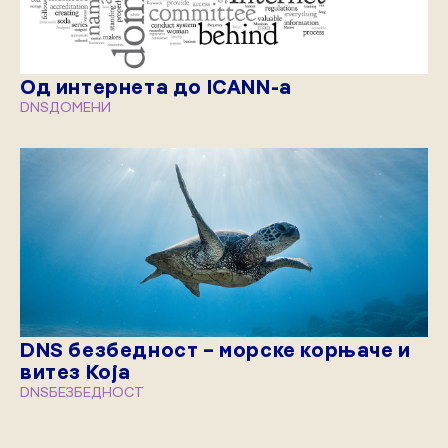
Од интернета до ICANN-а
DNS
ДОМЕНИ
DNS безбедност – морске корњаче и
витез Која
DNS
БЕЗБЕДНОСТ