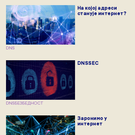
На којој адреси
станује интернет?
DNS
DNSSEC
DNS
БЕЗБЕДНОСТ
Заронимо у
интернет